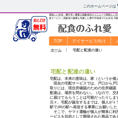
このホームページは
美味しい弁当 豊中市｜豊富な高齢者向けメニューで美味しい日
食サービス｜高齢者の健康を考慮した豊中市地域でのお弁当 宅
TOP
デイサービス向け
ホーム
〉 宅配と配達の違い
宅配と配達の違い
宅配は、本来の意味は、家（というか個
現在の宅配サービスでは、戸口から戸口
取りには、現住所確認のための住所確認
配達は、場所を問わない。（なので、交
に届けてもらうことは可能だったりしま
元々、宅配が誕生するまでは、個人がト
駅でJRの駅へ発送する事業にお願いし
そこで、ヤマト運輸が個人が簡単に利用
ービスを目的として開発された商品である