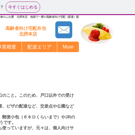
今すぐはじめる
？
配食のふれ愛 北摂本店 地域で一番の高齢者向け宅配（配達）配
高齢者向け宅配弁当
北摂本店​
事業概要
配達エリア
More
口のこと。このため、戸口以外での受け
際、ピザの配達など、交差点や公園など
郵便小包（６キロくらいまで）やJRの
うです。
も使っていますが、元々は、個人向けサ