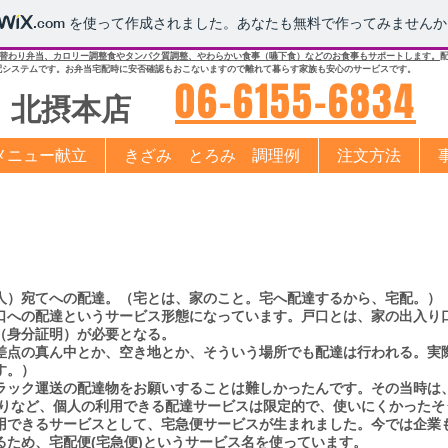
.com
を使って作成されました。あなたも無料で作ってみませんか
替わり弁当、カロリー調整食やタンパク質調整、やわらかい食事（嚥下食）などのお食事もサポートします。
配システムです。お弁当宅配時に安否確認もおこないますので離れて暮らす家族も安心のサービスです。
​06-6155-6834
​北摂本店
メニュー献立
きざみ とろみ 調理例
注文方法
人）宛てへの配達。（宅とは、家のこと。宅へ配達するから、宅配。）
への配達というサービス形態になっています。戸口とは、家の出入り
（身分証明）が必要となる。
差点の真ん中とか、空き地とか、そういう場所でも配達は行われる。実
す。）
ラック運送の配達物をお願いすることは難しかったんです。その当時は、
たりなど、個人の利用できる配達サービスは限定的で、使いにくかったそ
できるサービスとして、宅急便サービスが生まれました。今では企業
ため、宅配便(宅急便)というサービス名を使っています。